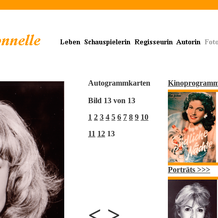
Autogrammkarten
Kinoprogramm
Bild 13 von 13
1
2
3
4
5
6
7
8
9
10
11
12
13
Porträts >>>
<
>