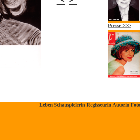
Presse >>>
Leben
Schauspielerin
Regisseurin
Autorin
Foto